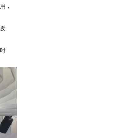
作用，
外发
治时