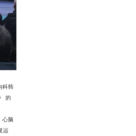
内科韩
》 的
、心脑
复运