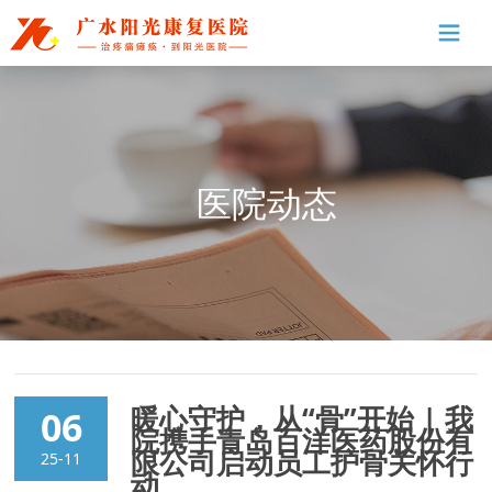
医院动态
暖心守护，从“骨”开始 | 我
06
院携手青岛百洋医药股份有
限公司启动员工护骨关怀行
25-11
动